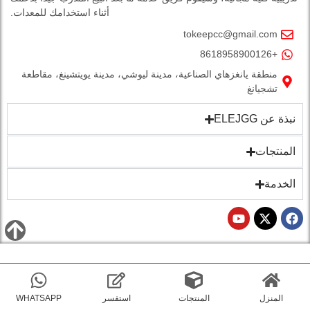
أثناء استخدامك للمعدات.
tokeepcc@gmail.com
+8618958900126
منطقة يانغزهاي الصناعية، مدينة ليوشي، مدينة يويتشينغ، مقاطعة
تشجيانغ
نبذة عن ELEJGG
المنتجات
الخدمة
المنزل
المنتجات
استفسر
WHATSAPP