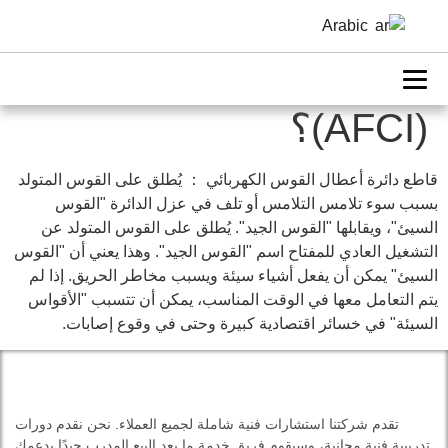
ما هو (AFCI) قاطع
Arabic
الدارة الكهربائية القوسي
(AFCI)؟
قاطع دائرة أعطال القوس الكهربائي ： يُطلق على القوس المتولد
بسبب سوء تلامس التلامس أو تلف في عزل الدائرة "القوس
السيئ"، ويقابلها "القوس الجيد". يُطلق على القوس المتولد عن
التشغيل العادي للمفتاح اسم "القوس الجيد". وهذا يعني أن "القوس
السيئ" يمكن أن يفعل أشياء سيئة ويسبب مخاطر الحريق. إذا لم
يتم التعامل معها في الوقت المناسب، يمكن أن تتسبب "الأقواس
السيئة" في خسائر اقتصادية كبيرة وحتى في وقوع إصابات.
تقدم شركتنا استشارات فنية شاملة لجميع العملاء. نحن نقدم دورات
تدريبية فنية مجانية، وسيقوم فريق خدمة ما بعد البيع المدرب جيدًا بدعمك