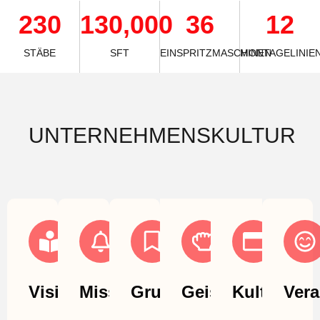
230
130,000
36
12
STÄBE
SFT
EINSPRITZMASCHINEN
MONTAGELINIE
UNTERNEHMENSKULTUR
Vision
Mission
Grundwerte
Geist
Kultur
Ver