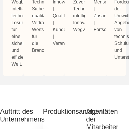
Wegbereiter
Technikgestützte
Innovation
Zuverlässige
Menschenzentrie
Förder
intelligenter
Sicherheit,
|
Technik,
|
der
technischer
qualitätsgestütztes
Qualität
intelligente
Zusammenarbeit
Umwelt
Lösungen
Vertrauen,
|
Innovation,
|
Angeb
für
Wertschöpfung
Kunden
Wegweiserfunktion.
Fortschritt
von
eine
für
|
techni
sicherere
die
Verantwortung
Schul
und
Branche.
und
effizientere
Unters
Welt.
Auftritt des
Produktionsanlagen
Aktivitäten
Unternehmens
der
Mitarbeiter