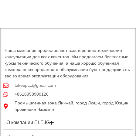
примеры
примеры
примеры
фотографий
фотографий
фотографий
примеры
примеры
примеры
фотографий
фотографий
фотографий
Наша компания предоставляет всесторонние технические
консультации для всех клиентов. Мы предлагаем бесплатные
курсы технического обучения, а наша хорошо обученная
команда послепродажного обслуживания будет поддерживать
вас во время эксплуатации оборудования.
tokeepcc@gmail.com
+8618958900126
Промышленная зона Янчжай, город Люши, город Юэцин,
провинция Чжэцзян
О компании ELEJG