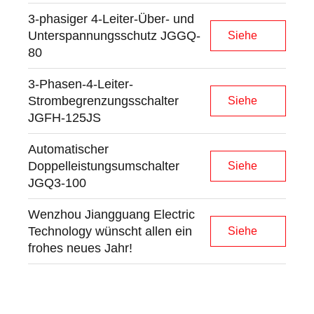
3
-
p
h
a
s
i
g
e
r
4
-
L
e
i
t
e
r
-
Ü
b
e
r
-
u
n
d
U
n
t
e
r
s
p
a
n
n
u
n
g
s
s
c
h
u
t
z
J
G
G
Q
-
Siehe
8
0
3
-
P
h
a
s
e
n
-
4
-
L
e
i
t
e
r
-
S
t
r
o
m
b
e
g
r
e
n
z
u
n
g
s
s
c
h
a
l
t
e
r
Siehe
J
G
F
H
-
1
2
5
J
S
A
u
t
o
m
a
t
i
s
c
h
e
r
D
o
p
p
e
l
l
e
i
s
t
u
n
g
s
u
m
s
c
h
a
l
t
e
r
Siehe
J
G
Q
3
-
1
0
0
W
e
n
z
h
o
u
J
i
a
n
g
g
u
a
n
g
E
l
e
c
t
r
i
c
T
e
c
h
n
o
l
o
g
y
w
ü
n
s
c
h
t
a
l
l
e
n
e
i
n
Siehe
f
r
o
h
e
s
n
e
u
e
s
J
a
h
r
!