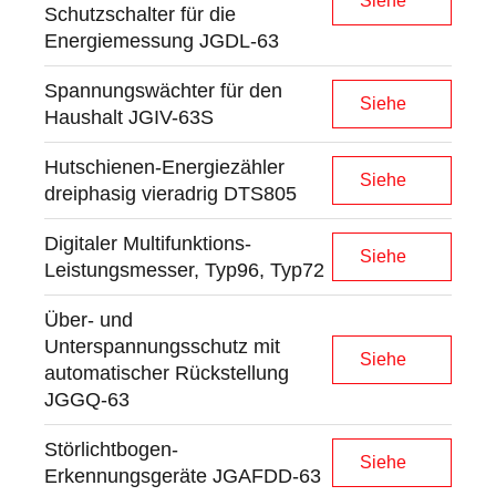
Siehe
S
c
h
u
t
z
s
c
h
a
l
t
e
r
f
ü
r
d
i
e
E
n
e
r
g
i
e
m
e
s
s
u
n
g
J
G
D
L
-
6
3
S
p
a
n
n
u
n
g
s
w
ä
c
h
t
e
r
f
ü
r
d
e
n
Siehe
H
a
u
s
h
a
l
t
J
G
I
V
-
6
3
S
H
u
t
s
c
h
i
e
n
e
n
-
E
n
e
r
g
i
e
z
ä
h
l
e
r
Siehe
d
r
e
i
p
h
a
s
i
g
v
i
e
r
a
d
r
i
g
D
T
S
8
0
5
D
i
g
i
t
a
l
e
r
M
u
l
t
i
f
u
n
k
t
i
o
n
s
-
Siehe
L
e
i
s
t
u
n
g
s
m
e
s
s
e
r
,
T
y
p
9
6
,
T
y
p
7
2
Ü
b
e
r
-
u
n
d
U
n
t
e
r
s
p
a
n
n
u
n
g
s
s
c
h
u
t
z
m
i
t
Siehe
a
u
t
o
m
a
t
i
s
c
h
e
r
R
ü
c
k
s
t
e
l
l
u
n
g
J
G
G
Q
-
6
3
S
t
ö
r
l
i
c
h
t
b
o
g
e
n
-
Siehe
E
r
k
e
n
n
u
n
g
s
g
e
r
ä
t
e
J
G
A
F
D
D
-
6
3