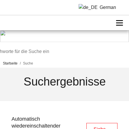
Suche
German
Startseite
/
Suche
Suchergebnisse
A
u
t
o
m
a
t
i
s
c
h
w
i
e
d
e
r
e
i
n
s
c
h
a
l
t
e
n
d
e
r