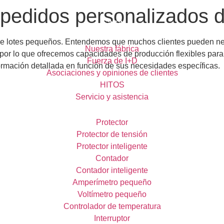
pedidos personalizados 
Casa
Acerca de ELEJG
e lotes pequeños. Entendemos que muchos clientes pueden nece
Nuestra fábrica
, por lo que ofrecemos capacidades de producción flexibles pa
Fuerza de I+D
ormación detallada en función de sus necesidades específicas.
Asociaciones y opiniones de clientes
HITOS
Servicio y asistencia
Producto
Protector
Protector de tensión
Protector inteligente
fabricante eléctrico de ba
Contador
Contador inteligente
Amperímetro pequeño
to técnico integral a todos los clientes. Ofrecemos cur
Voltímetro pequeño
ervicio posventa bien formado le prestará asistencia dura
Controlador de temperatura
Interruptor