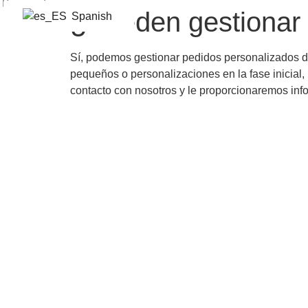
跳
¿Pueden gestionar 
Spanish
到
内
Sí, podemos gestionar pedidos personalizados d
容
pequeños o personalizaciones en la fase inicial
contacto con nosotros y le proporcionaremos inf
Su mejor 
Nuestra empresa ofrece asesoramien
y nuestro equipo de s