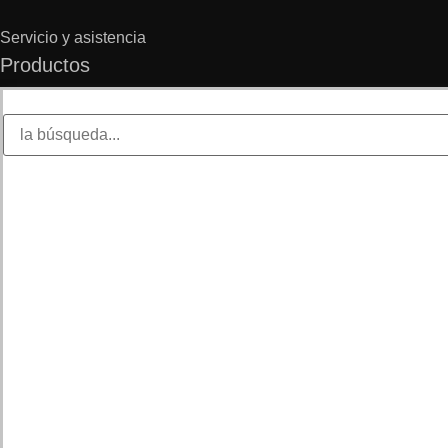
Servicio y asistencia
Productos
Protector
Contador
Interruptor
Energía
Sensor
Servicio
OEM&ODM
Preguntas frecuentes