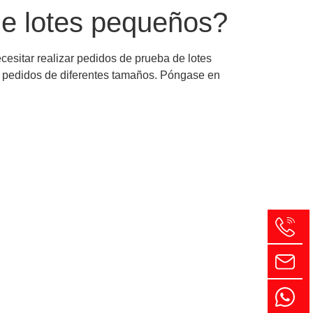
de lotes pequeños?
sitar realizar pedidos de prueba de lotes
ra pedidos de diferentes tamaños. Póngase en
ja tensión
sos de formación técnica gratuitos,
nte el uso del equipo.