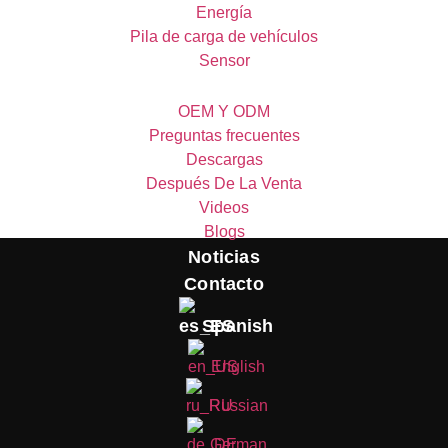
Energía
Pila de carga de vehículos
Sensor
Servicio
OEM Y ODM
Preguntas frecuentes
Descargas
Después De La Venta
Videos
Blogs
Noticias
Contacto
Spanish
English
Russian
German