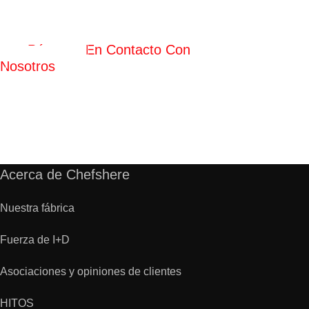
Póngase En Contacto Con
Nosotros
Acerca de Chefshere
Nuestra fábrica
Fuerza de I+D
Asociaciones y opiniones de clientes
HITOS